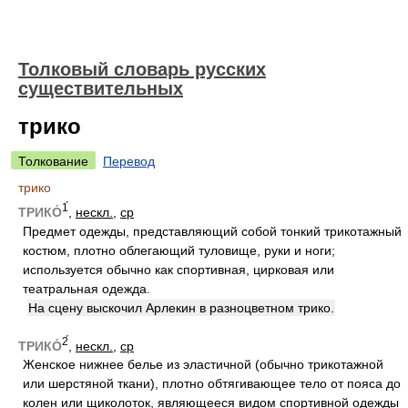
Толковый словарь русских
существительных
трико
Толкование
Перевод
трико
1́
ТРИКО́
,
нескл.
,
ср
Предмет одежды, представляющий собой тонкий трикотажный
костюм, плотно облегающий туловище, руки и ноги;
используется обычно как спортивная, цирковая или
театральная одежда.
На сцену выскочил Арлекин в разноцветном трико.
2́
ТРИКО́
,
нескл.
,
ср
Женское нижнее белье из эластичной (обычно трикотажной
или шерстяной ткани), плотно обтягивающее тело от пояса до
колен или щиколоток, являющееся видом спортивной одежды