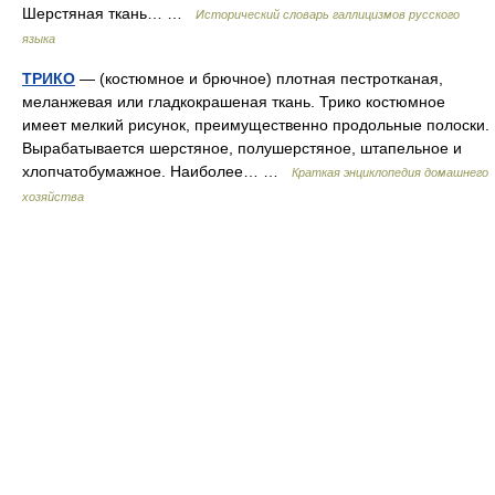
Шерстяная ткань… …
Исторический словарь галлицизмов русского
языка
ТРИКО
— (костюмное и брючное) плотная пестротканая,
меланжевая или гладкокрашеная ткань. Трико костюмное
имеет мелкий рисунок, преимущественно продольные полоски.
Вырабатывается шерстяное, полушерстяное, штапельное и
хлопчатобумажное. Наиболее… …
Краткая энциклопедия домашнего
хозяйства