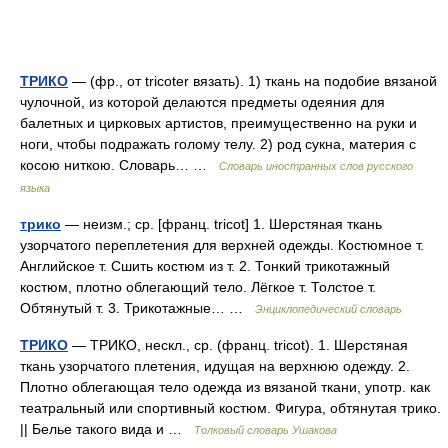
ТРИКО
— (фр., от tricoter вязать). 1) ткань на подобие вязаной
чулочной, из которой делаются предметы одеяния для
балетных и цирковых артистов, преимущественно на руки и
ноги, чтобы подражать голому телу. 2) род сукна, материя с
косою ниткою. Словарь… …
Словарь иностранных слов русского
языка
трико
— неизм.; ср. [франц. tricot] 1. Шерстяная ткань
узорчатого переплетения для верхней одежды. Костюмное т.
Английское т. Сшить костюм из т. 2. Тонкий трикотажный
костюм, плотно облегающий тело. Лёгкое т. Толстое т.
Обтянутый т. 3. Трикотажные… …
Энциклопедический словарь
ТРИКО
— ТРИКО, нескл., ср. (франц. tricot). 1. Шерстяная
ткань узорчатого плетения, идущая на верхнюю одежду. 2.
Плотно облегающая тело одежда из вязаной ткани, употр. как
театральный или спортивный костюм. Фигура, обтянутая трико.
|| Белье такого вида и …
Толковый словарь Ушакова