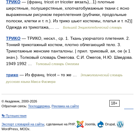
ТРИКО
— (франц. tricot от tricoter вязать),..1) плотные
шерстяные, полушерстяные, хлопчатобумажные ткани с ясно
выраженным рисунком переплетения (рубчики, продольные
полоски, клетки и т. п.). Из трико шьют костюмы, платья и т. п2)]
Одежда из трикотажа,… …
Большой Энциклопедический словарь
ТРИКО
— ТРИКО, нескл., ср. 1. Ткань узорчатого плетения. 2.
Тонкий трикотажный костюм, плотно облегающий тело. 3.
Трикотажные женские панталоны. | прил. триковый, ая, ое (к 1
знач.). Толковый словарь Ожегова. С.И. Ожегов, Н.Ю. Шведова.
1949 1992 …
Толковый словарь Ожегова
трико
— Из франц. tricot – то же …
Этимологический словарь
русского языка Макса Фасмера
© Академик, 2000-2026
18+
Обратная связь:
Техподдержка
,
Реклама на сайте
👣 Путешествия
Экспорт словарей на сайты
, сделанные на PHP,
Joomla,
Drupal,
WordPress, MODx.