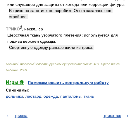
или служащее для защиты от холода или коррекции фигуры.
В трико на занятиях по аэробике Ольга казалась еще
стройнее.
3́
ТРИКО́
,
нескл.
,
ср
Шерстяная ткань узорчатого плетения; используется для
пошива верхней одежды.
Спортивную одежду раньше шили из трико.
Большой толковый словарь русских существительных. АСТ-Пресс Книга
.
Бабенко
.
2009
.
Игры ⚽
Поможем решить контрольную работу
Синонимы
:
дольчики
,
леотард
,
одежда
,
панталоны
,
ткань
тризна
трикотаж